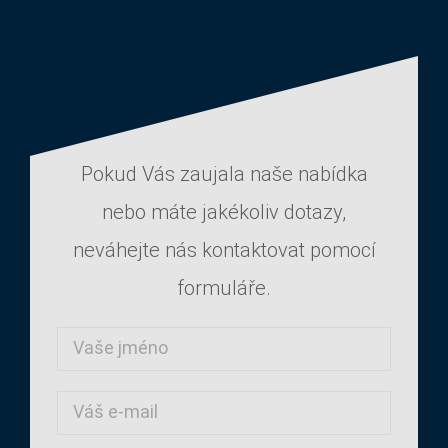
Pokud Vás zaujala naše nabídka
nebo máte jakékoliv dotazy,
neváhejte nás kontaktovat pomocí
formuláře.