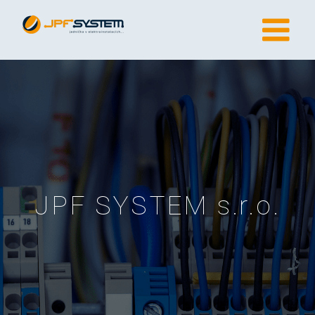
Skip
to
content
JPF SYSTEM s.r.o.