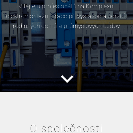
Vítejte u profesionálů na Komplexní
elektromontážní práce při výstavbě a údržbě
rodinných domů a průmyslových budov
O společnosti