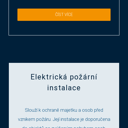
ČÍST VÍCE
Elektrická požární
instalace
Slouží k ochraně majetku a osob před
vznikem požáru. Její instalace je doporučena