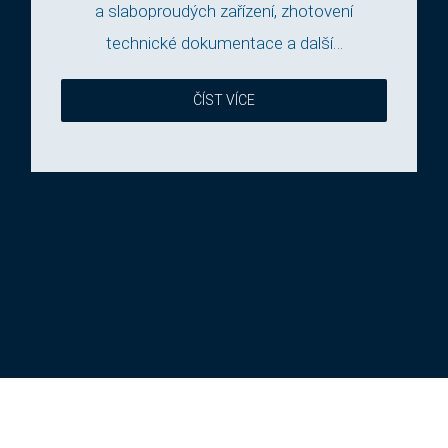
a slaboproudých zařízení, zhotovení
technické dokumentace a další…
ČÍST VÍCE