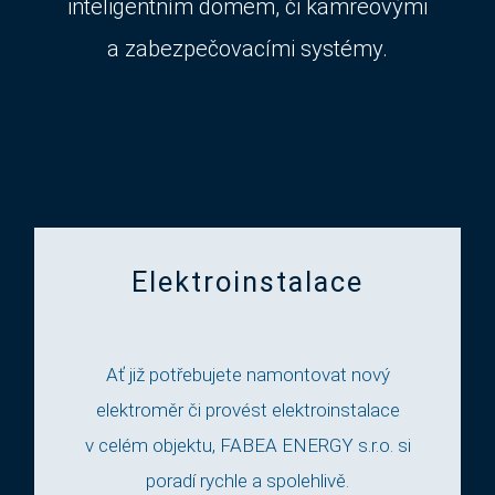
inteligentním domem, či kamreovými
a zabezpečovacími systémy.
Elektroinstalace
Ať již potřebujete namontovat nový
elektroměr či provést elektroinstalace
v celém objektu, FABEA ENERGY s.r.o. si
poradí rychle a spolehlivě.